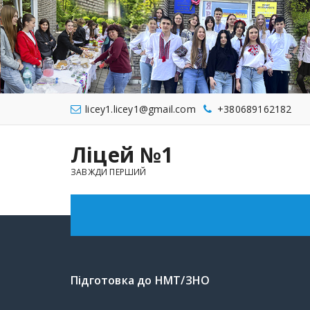
licey1.licey1@gmail.com
+380689162182
Ліцей №1
ЗАВЖДИ ПЕРШИЙ
Підготовка до НМТ/ЗНО