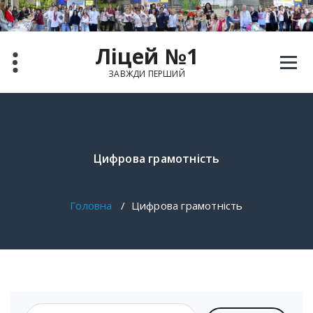
Перейти
до
вмісту
Ліцей №1
ЗАВЖДИ ПЕРШИЙ
Цифрова грамотність
Головна
/
Цифрова грамотність
Пошук: