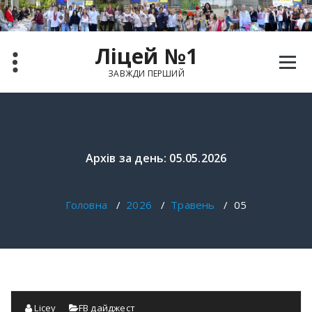
Перейти
до
вмісту
Ліцей №1
ЗАВЖДИ ПЕРШИЙ
Архів за день: 05.05.2026
Головна
/
2026
/
Травень
/
05
Licey
FB дайджест