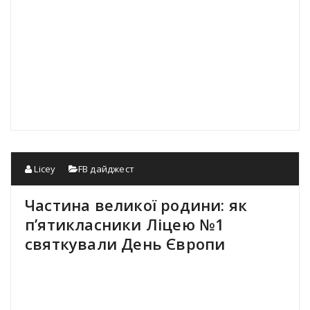
Licey
FB дайджест
Частина великої родини: як
п’ятикласники Ліцею №1
святкували День Європи