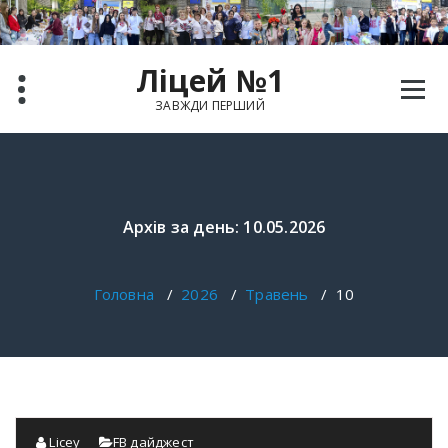
Перейти
до
вмісту
Ліцей №1
ЗАВЖДИ ПЕРШИЙ
Архів за день: 10.05.2026
Головна
/
2026
/
Травень
/
10
Licey
FB дайджест