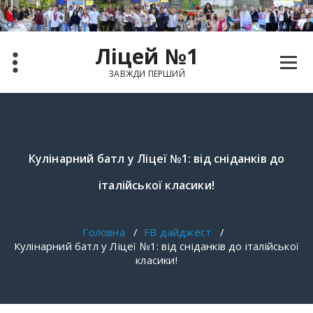
Перейти
до
вмісту
Ліцей №1
ЗАВЖДИ ПЕРШИЙ
Кулінарний батл у Ліцеї №1: від сніданків до
італійської класики!
Головна
/
FB дайджест
/
Кулінарний батл у Ліцеї №1: від сніданків до італійської
класики!