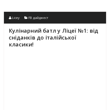
Licey
FB дайджест
Кулінарний батл у Ліцеї №1: від
сніданків до італійської
класики!