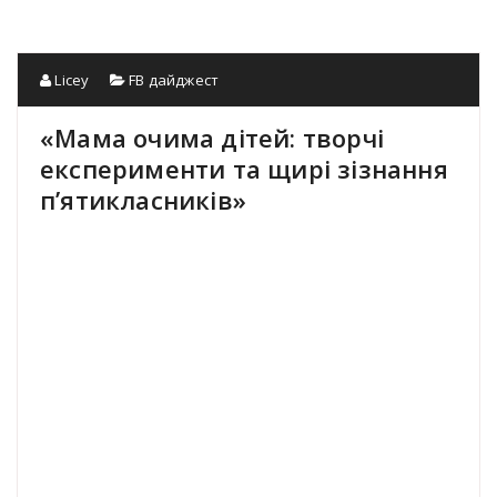
Licey
FB дайджест
«Мама очима дітей: творчі
експерименти та щирі зізнання
п’ятикласників»