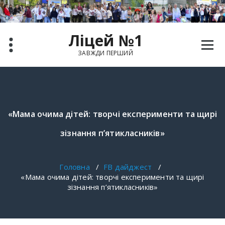
Перейти
до
вмісту
Ліцей №1
ЗАВЖДИ ПЕРШИЙ
«Мама очима дітей: творчі експерименти та щирі
зізнання п’ятикласників»
Головна
/
FB дайджест
/
«Мама очима дітей: творчі експерименти та щирі
зізнання п’ятикласників»