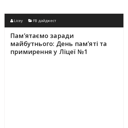
Licey
FB дайджест
Пам’ятаємо заради
майбутнього: День пам’яті та
примирення у Ліцеї №1