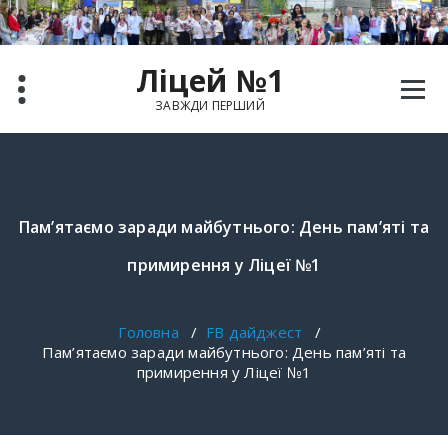
Перейти
до
вмісту
Ліцей №1
ЗАВЖДИ ПЕРШИЙ
Пам’ятаємо заради майбутнього: День пам’яті та
примирення у Ліцеї №1
Головна
/
FB дайджест
/
Пам’ятаємо заради майбутнього: День пам’яті та
примирення у Ліцеї №1