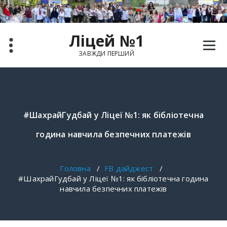
Перейти
до
вмісту
Ліцей №1
ЗАВЖДИ ПЕРШИЙ
#ШахрайГудбай у Ліцеї №1: як бібліотечна
година навчила безпечних платежів
Головна
/
FB дайджест
/
#ШахрайГудбай у Ліцеї №1: як бібліотечна година
навчила безпечних платежів