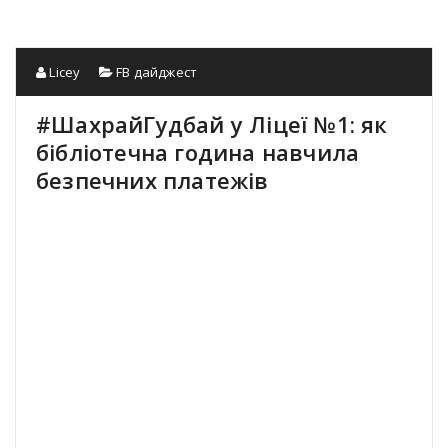
Licey
FB дайджест
#ШахрайГудбай у Ліцеї №1: як
бібліотечна година навчила
безпечних платежів