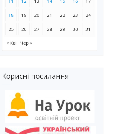
11
12
13
14
15
16
17
18
19
20
21
22
23
24
25
26
27
28
29
30
31
« Кві
Чер »
Корисні посилання