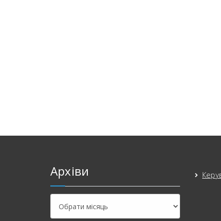
Архіви
Керу
Архіви