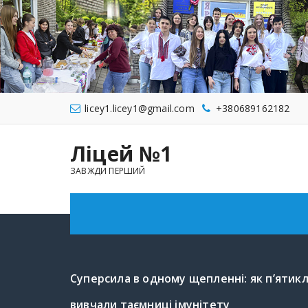
Перейти
до
вмісту
licey1.licey1@gmail.com
+380689162182
Ліцей №1
ЗАВЖДИ ПЕРШИЙ
Суперсила в одному щепленні: як п’ятик
вивчали таємниці імунітету