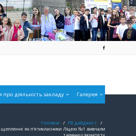
 про діяльність закладу
Галерея
Головна
/
FB дайджест
/
 щепленні: як п’ятикласники Ліцею №1 вивчали
таємниці імунітету