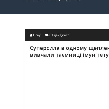
Licey
FB дайджест
Суперсила в одному щеплен
вивчали таємниці імунітету