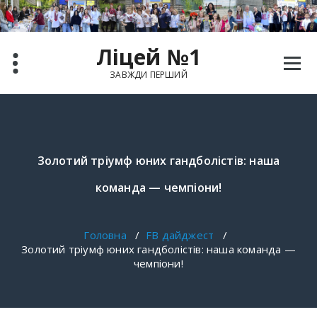
Перейти
до
вмісту
Ліцей №1
ЗАВЖДИ ПЕРШИЙ
Золотий тріумф юних гандболістів: наша
команда — чемпіони!
Головна
/
FB дайджест
/
Золотий тріумф юних гандболістів: наша команда —
чемпіони!