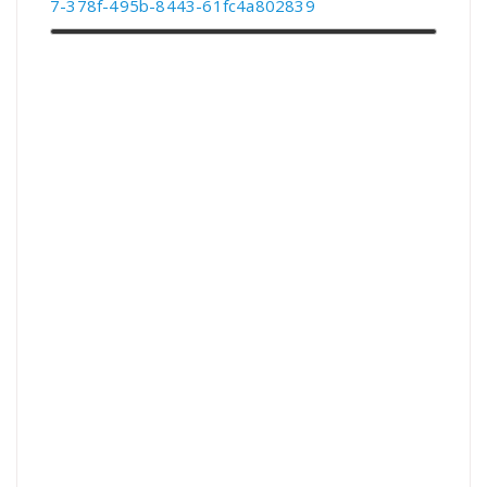
7-378f-495b-8443-61fc4a802839