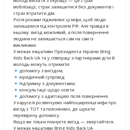
молоді виїхати з окупації — це страх
мобілізації, страх залишитися без документів і
страх втратити дім.
Росія роками підживлює ці міфи, щоб люди
залишалися під контролем РФ. Але правда в
іншому: виїзд можливий, а після повернення
людина не залишається сам на сам із
викликами.
У межах ініціативи Президента України Bring
Kids Back UA та у співпраці з партнерами діти й
молодь можуть отримати:
допомогу з виїздом;
юридичний супровід;
підтримку з документами;
консультації щодо освіти
допомогу з адаптацією після повернення.
У каруселі розвінчуємо найпоширеніші міфи про
виїзд з ТОТ та пояснюємо, де шукати
перевірену допомогу.
Якщо ви тільки плануєте виїзд — звертайтеся.
У межах ініціативи Bring Kids Back UA