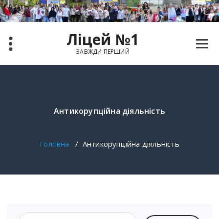
Перейти
до
вмісту
Ліцей №1
ЗАВЖДИ ПЕРШИЙ
Антикорупційна діяльність
Головна
/
Антикорупційна діяльність
Пошук: