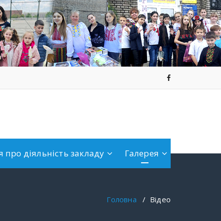
 про діяльність закладу
Галерея
Головна
/
Відео