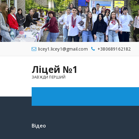
licey1.licey1@gmail.com
+380689162182
Ліцей №1
ЗАВЖДИ ПЕРШИЙ
Відео