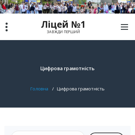
Перейти
до
вмісту
Ліцей №1
ЗАВЖДИ ПЕРШИЙ
Цифрова грамотність
Головна
/
Цифрова грамотність
Пошук: