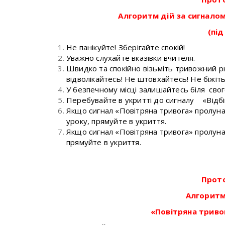
Алгоритм дій за сигналом
(під
Не панікуйте! Зберігайте спокій!
Уважно слухайте вказівки вчителя.
Швидко та спокійно візьміть тривожний р
відволікайтесь! Не штовхайтесь! Не біжіть
У безпечному місці залишайтесь біля свог
Перебувайте в укритті до сигналу «Відбій
Якщо сигнал «Повітряна тривога» пролуна
уроку, прямуйте в укриття.
Якщо сигнал «Повітряна тривога» пролунав
прямуйте в укриття.
Прот
Алгоритм
«Повітряна тривог