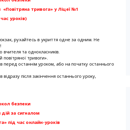
 «Повітряна тривога» у Ліцеї №1
 час уроків)
юкзак, рухайтесь в укриття одне за одним. Не
!
о вчителя та однокласників.
 повітряної тривоги».
в перед останнім уроком, або на початку останнього
 відразу після закінчення останнього уроку,
окол безпеки
 дій за сигналом
а» під час онлайн-уроків