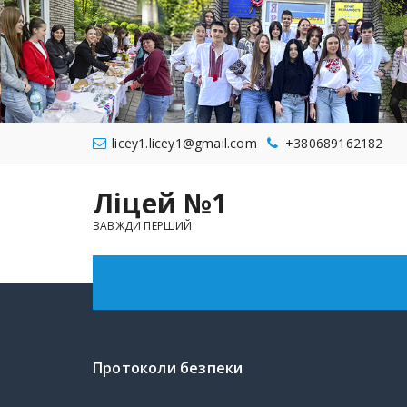
licey1.licey1@gmail.com
+380689162182
Ліцей №1
ЗАВЖДИ ПЕРШИЙ
Протоколи безпеки