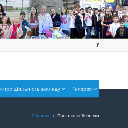
 про діяльність закладу
Галерея
Головна
/
Протоколи безпеки