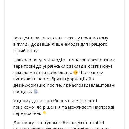
Зрозумів, залишаю ваш текст у початковому
вигляді, додавши лише емодзі для кращого
сприйняття:
Навколо вступу молоді з тимчасово окупованих
територій до українських закладів освіти існує
чимало міфів та побоювань.
Часто вони
виникають через брак інформації або
дезінформацію про те, як насправді влаштовані
процеси.
У цьому дописі розберемо деякі з них і
покажемо, які рішення та можливості насправді
передбачені.
Допомогу зі вступом забезпечують освітні
центри «Крим-Україна» та «Донбас-Україна»,