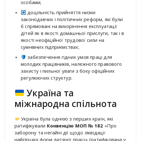
особами;
доцільність прийняття низки
законодавчих і політичних реформ, які були
б спрямовані на викорінення експлуатації
дітей як в якості домашньої прислуги, так і в
якості неофіційної трудової сили на
сумнівних підприємствах;
забезпечення гідних умов праці для
молодих працівників, належного правового
захисту і пильної уваги з боку офіційних
регулюючих структур.
Україна та
міжнародна спільнота
Україна була однією з перших країн, які
ратифікували
Конвенцію МОП № 182
«Про
заборону та негайні дії щодо ліквідації
найгірших форм дитячої праці» (ратифікована у