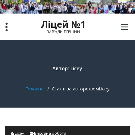
Ліцей №1
ЗАВЖДИ ПЕРШИЙ
Автор: Licey
Головна
/
Статті за авторствомLicey
Licey
Виховна робота