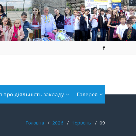
 про діяльність закладу
Галерея
Головна
/
2026
/
Червень
/
09