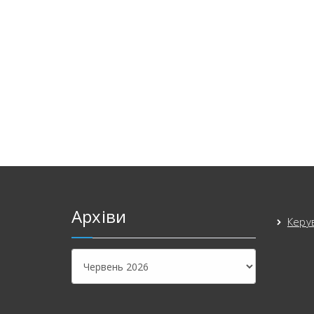
Архіви
Керу