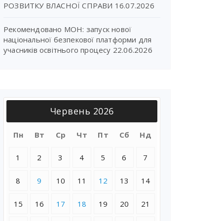
РОЗВИТКУ ВЛАСНОЇ СПРАВИ
16.07.2026
Рекомендовано МОН: запуск нової
національної безпекової платформи для
учасників освітнього процесу
22.06.2026
Червень 2026
Пн
Вт
Ср
Чт
Пт
Сб
Нд
1
2
3
4
5
6
7
8
9
10
11
12
13
14
15
16
17
18
19
20
21