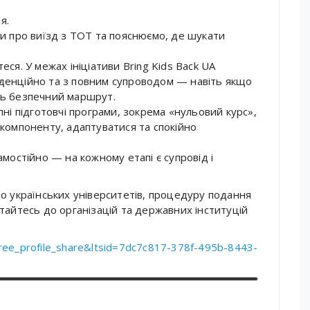
я.
фи про виїзд з ТОТ та пояснюємо, де шукати
ся. У межах ініціативи Bring Kids Back UA
денційно та з повним супроводом — навіть якщо
ть безпечний маршрут.
пні підготовчі програми, зокрема «нульовий курс»,
 компоненту, адаптуватися та спокійно
амостійно — на кожному етапі є супровід і
до українських університетів, процедуру подання
тайтесь до організацій та державних інституцій
ktree_profile_share&ltsid=7dc7c817-378f-495b-8443-