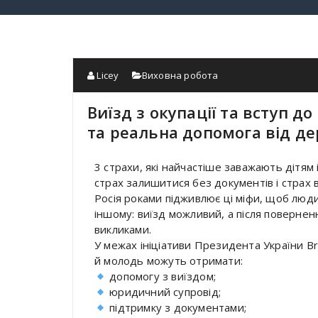
Licey
Виховна робота
Виїзд з окупації та вступ до
та реальна допомога від д
3 страхи, які найчастіше заважають дітям і
страх залишитися без документів і страх 
Росія роками підживлює ці міфи, щоб люд
іншому: виїзд можливий, а після повернен
викликами.
У межах ініціативи Президента України Bri
й молодь можуть отримати:
допомогу з виїздом;
юридичний супровід;
підтримку з документами;