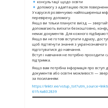
консультації щодо освіти
допомогу з адаптацією після поверненн
У каруселі розвінчуємо найпоширеніші мі
перевірену допомогу.
Якщо ви тільки плануєте виїзд — звертайте
допомагають виїхати безкоштовно, конфі
немає документів. Для кожного підбираю
Якщо ви не готові вступати одразу, досту
щоб підтягнути знання з українознавчого
підготуватися до навчання.
Вступ і навчання не потрібно проходити с
підтримка.
Якщо вам потрібна інформація про вступ 
документів або освітні можливості — звер
за посиланням:
https://linktr.ee/vstup_tot?utm_source=lin
61fc4a802839