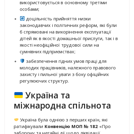
використовується в основному третіми
особами;
доцільність прийняття низки
законодавчих і політичних реформ, які були
б спрямовані на викорінення експлуатації
дітей як в якості домашньої прислуги, так і в
якості неофіційної трудової сили на
сумнівних підприємствах;
забезпечення гідних умов праці для
молодих працівників, належного правового
захисту і пильної уваги з боку офіційних
регулюючих структур.
Україна та
міжнародна спільнота
Україна була однією з перших країн, які
ратифікували
Конвенцію МОП № 182
«Про
заборону та негайні дії щодо ліквідації